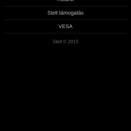
Magyar
Stell támogatás
Srpski
VESA
Hrvatski
Stell © 2015
English
Deutsch
Polski