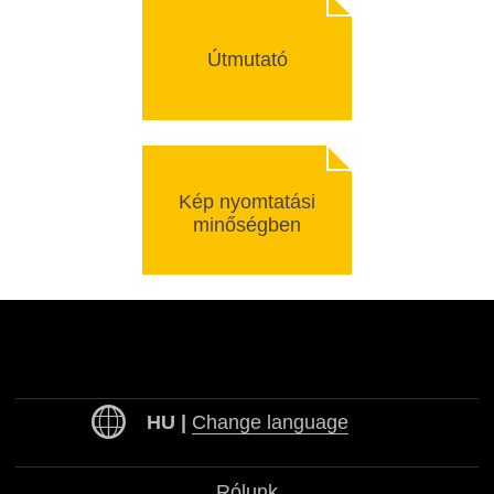
Útmutató
Kép nyomtatási
minőségben
HU |
Change language
Česky
Slovensky
Rólunk