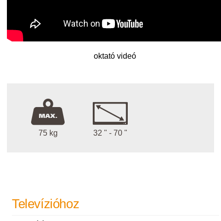
oktató videó
75 kg
32 " - 70 "
Televízióhoz