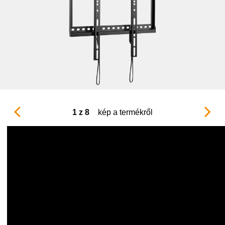
1 z 8
kép a termékről