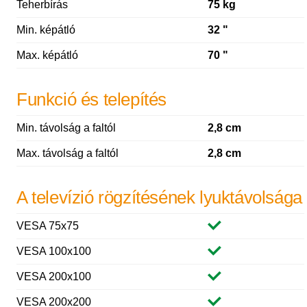
Teherbírás
75 kg
Min. képátló
32 "
Max. képátló
70 "
Funkció és telepítés
Min. távolság a faltól
2,8 cm
Max. távolság a faltól
2,8 cm
A televízió rögzítésének lyuktávolsága
VESA 75x75
VESA 100x100
VESA 200x100
VESA 200x200