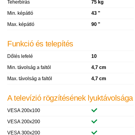
Teherbírás
75 kg
Min. képátló
43 "
Max. képátló
90 "
Funkció és telepítés
Dőlés lefelé
10
Min. távolság a faltól
4,7 cm
Max. távolság a faltól
4,7 cm
A televízió rögzítésének lyuktávolsága
VESA 200x100
VESA 200x200
VESA 300x200