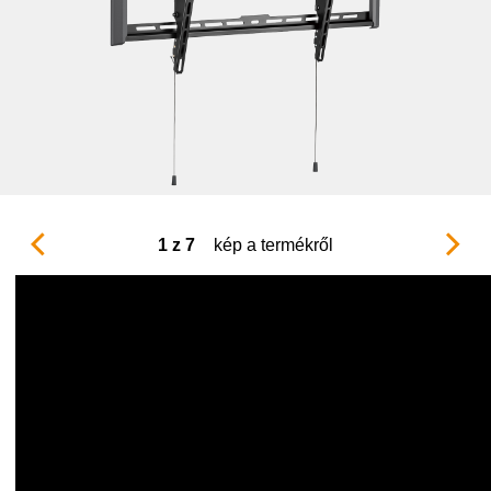
1 z 7
kép a termékről