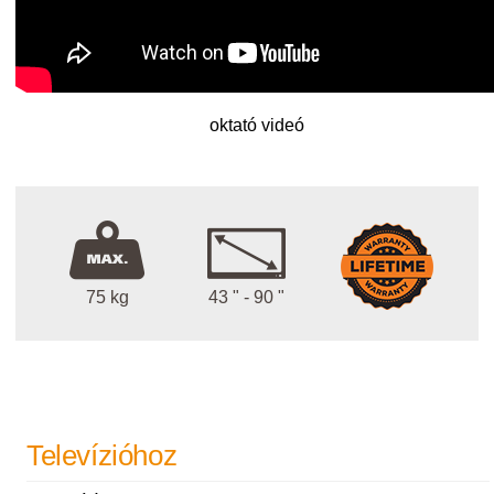
oktató videó
75 kg
43 " - 90 "
Televízióhoz