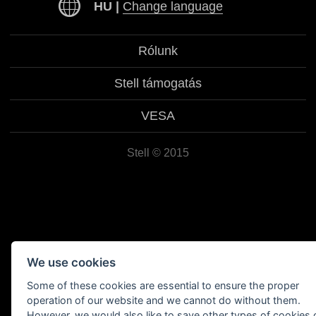
HU |
Change language
Česky
Slovensky
Rólunk
Magyar
Stell támogatás
Srpski
VESA
Hrvatski
Stell © 2015
English
Deutsch
Polski
We use cookies
Some of these cookies are essential to ensure the proper
operation of our website and we cannot do without them.
However, we would also like to save other types of cookies 