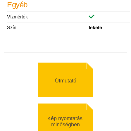
Egyéb
Vízmérték
Szín
fekete
Útmutató
Kép nyomtatási
minőségben