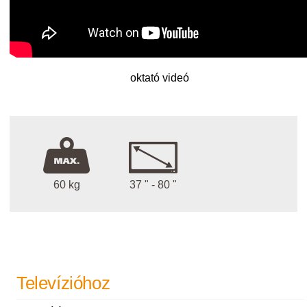
oktató videó
60 kg
37 " - 80 "
Televízióhoz