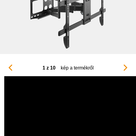
1 z 10
kép a termékről