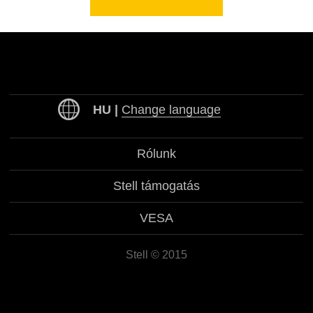
HU |
Change language
Česky
Slovensky
Rólunk
Magyar
Stell támogatás
Srpski
VESA
Hrvatski
Stell © 2015
English
Deutsch