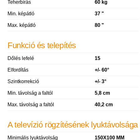
Teherbírás
60 kg
Min. képátló
37 "
Max. képátló
80 "
Funkció és telepítés
Dőlés lefelé
15
Elfordítás
+/- 60°
Szintkorrekció
+/- 3°
Min. távolság a faltól
5,8 cm
Max. távolság a faltól
40,2 cm
A televízió rögzítésének lyuktávolsága
Minimális lyuktávolság
150X100 MM