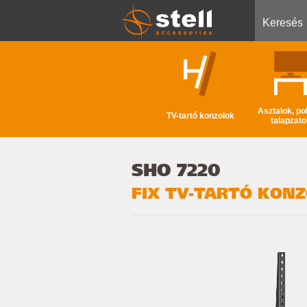
Keresés
Asztalok, po
TV-tartó konzolok
talapzato
SHO 7220
FIX TV-TARTÓ KONZO