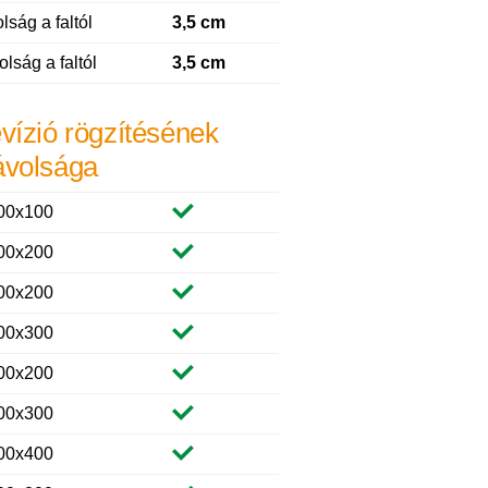
lság a faltól
3,5 cm
olság a faltól
3,5 cm
evízió rögzítésének
ávolsága
00x100
00x200
00x200
00x300
00x200
00x300
00x400