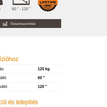
g
60 " - 120 "
Összehasonlítás
ízióhoz
ás
120 kg
átló
60 "
átló
120 "
ió és telepítés