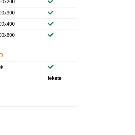
00x200
00x300
00x400
00x600
b
ék
fekete