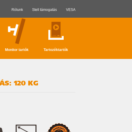
Rólunk
Stell támogatás
VESA
Monitor tartók
Tartozéktartók
ÁS: 120 KG