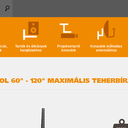
lcok,
Tartók és állványok
Projektortartó
Konzolok műholdas
k
hangfalakhoz
konzolok
antennákhoz
L 60" - 120" MAXIMÁLIS TEHERBÍR