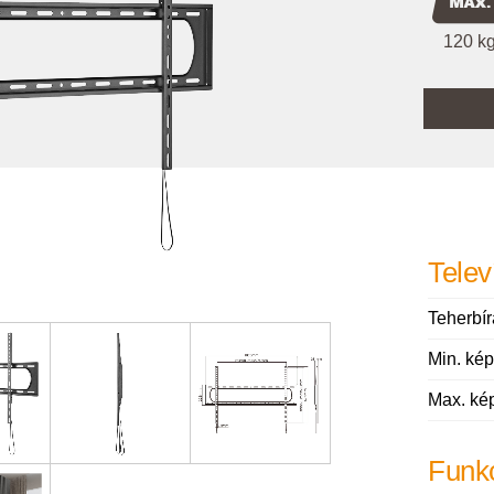
120 k
Telev
Teherbír
Min. kép
Max. kép
Funkc