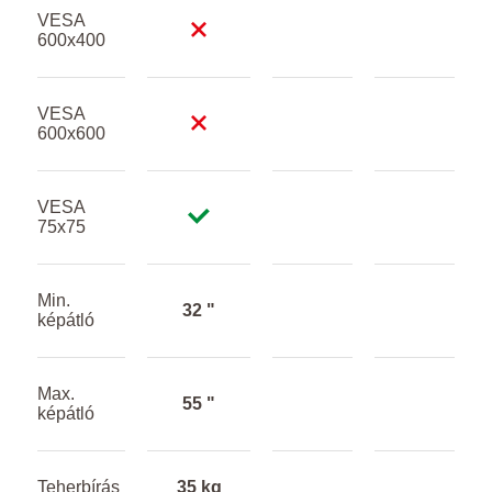
VESA
600x400
VESA
600x600
VESA
75x75
Min.
32 "
képátló
Max.
55 "
képátló
Teherbírás
35 kg