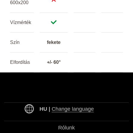
600x200
Vízmérték
Szín
fekete
Elfordítás
+/- 60°
HU |
Change language
Česky
Slovensky
Rólunk