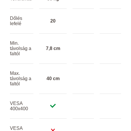
Dőlés
20
lefelé
Min.
távolság a
7,8 cm
faltól
Max.
távolság a
40 cm
faltól
VESA
400x400
VESA