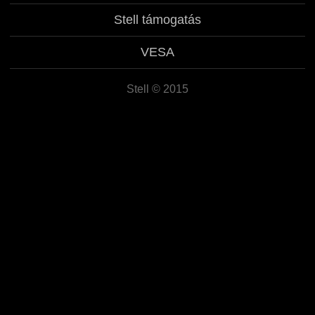
Magyar
Stell támogatás
Srpski
VESA
Hrvatski
Stell © 2015
English
Deutsch
Polski