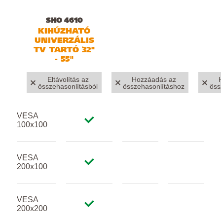
SHO 4610
KIHÚZHATÓ
UNIVERZÁLIS
TV TARTÓ 32"
- 55"
Eltávolítás az
Hozzáadás az
összehasonlításból
összehasonlításhoz
öss
VESA
100x100
VESA
200x100
VESA
200x200